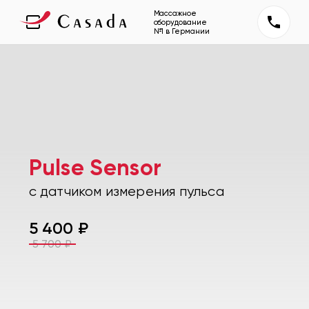
Массажное
оборудование
№1 в Германии
Pulse Sensor
с датчиком измерения пульса
5 400
₽
5 700
₽