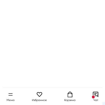
Бесплатный
Быстрая
Гарантия 5 
тест-драйв
доставка
собственны
Меню
Избранное
Корзина
Чат