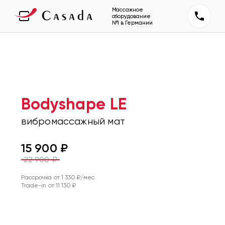
Массажное
оборудование
№1 в Германии
Bodyshape LE
вибромассажный мат
15 900
₽
22 900
₽
Рассрочка от
1 330
₽/мес
Trade-in от
11 130
₽