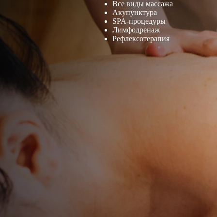
Все виды массажа
Акупунктура
SPA-процедуры
Лимфодренаж
Рефлексотерапия